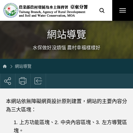
跳
農
到
業
主
部
要
農
內
村
容
發
區
展
塊
及
水
土
保
網站導覽
持
署
臺
中
分
水保做好沒煩惱 農村幸福樣樣好
署
全
球
資
訊
網
網站導覽
展
開
社
群
按
本網站依無障礙網頁設計原則建置，網站的主要內容分
鈕
為三大區塊：
1. 上方功能區塊、2. 中央內容區塊、3. 左方導覽區
塊。