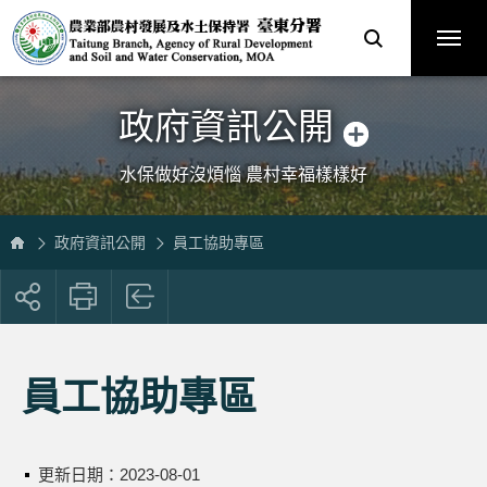
跳
農
到
業
主
部
要
農
內
村
容
發
區
展
塊
及
水
土
保
政府資訊公開
持
署
臺
中
分
水保做好沒煩惱 農村幸福樣樣好
署
全
球
資
訊
網
政府資訊公開
員工協助專區
展
開
社
群
按
員工協助專區
鈕
更新日期：
2023-08-01