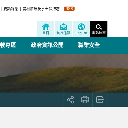
雙語詞彙
農村發展及水土保持署
RSS
網站搜尋
首頁
首長信箱
English
載專區
政府資訊公開
職業安全
展
開
社
群
按
鈕