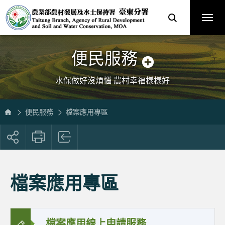
跳
農
到
業
主
部
要
農
內
村
容
發
區
展
塊
及
水
土
保
便民服務
持
署
臺
中
分
水保做好沒煩惱 農村幸福樣樣好
署
全
球
資
訊
網
便民服務
檔案應用專區
展
開
社
群
按
檔案應用專區
鈕
檔案應用線上申請服務