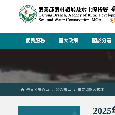
跳
農
到
業
主
部
要
農
內
村
容
發
區
展
塊
及
水
土
保
持
署
臺
中
分
便民服務
重大政策
關於分署
署
全
球
資
訊
網
臺東分署首頁
公告訊息
重要資訊及成果
:::
:::
20