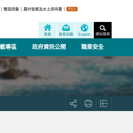
雙語詞彙
農村發展及水土保持署
RSS
網站搜尋
首頁
首長信箱
English
載專區
政府資訊公開
職業安全
展
開
社
群
按
鈕