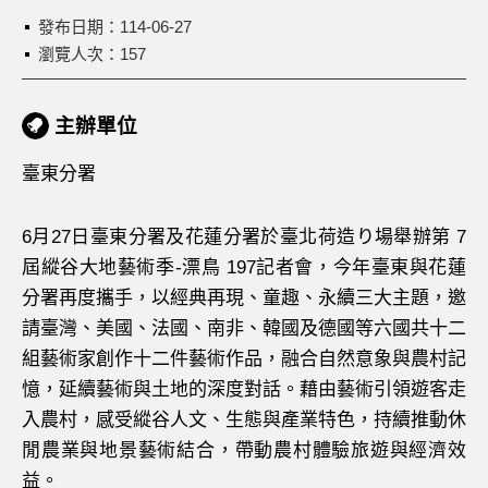
發布日期：
114-06-27
瀏覽人次：157
主辦單位
臺東分署
6月27日臺東分署及花蓮分署於臺北荷造り場舉辦第 7
屆縱谷大地藝術季-漂鳥 197記者會，今年臺東與花蓮
分署再度攜手，以經典再現、童趣、永續三大主題，邀
請臺灣、美國、法國、南非、韓國及德國等六國共十二
組藝術家創作十二件藝術作品，融合自然意象與農村記
憶，延續藝術與土地的深度對話。藉由藝術引領遊客走
入農村，感受縱谷人文、生態與產業特色，持續推動休
閒農業與地景藝術結合，帶動農村體驗旅遊與經濟效
益。