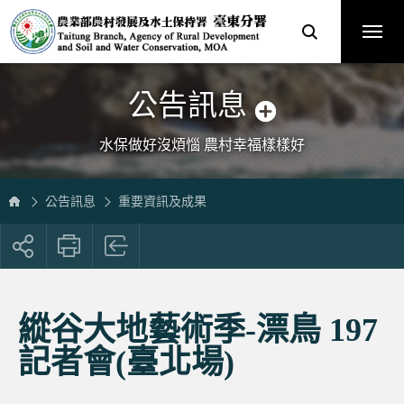
跳
農
到
業
主
部
要
農
內
村
容
發
區
展
塊
及
水
土
保
公告訊息
持
署
臺
中
分
水保做好沒煩惱 農村幸福樣樣好
署
全
球
資
訊
網
公告訊息
重要資訊及成果
展
開
社
群
按
縱谷大地藝術季-漂鳥 197
鈕
記者會(臺北場)